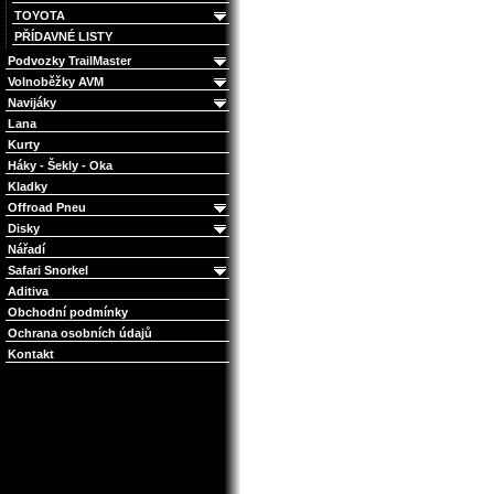
TOYOTA
PŘÍDAVNÉ LISTY
Podvozky TrailMaster
Volnoběžky AVM
Navijáky
Lana
Kurty
Háky - Šekly - Oka
Kladky
Offroad Pneu
Disky
Nářadí
Safari Snorkel
Aditiva
Obchodní podmínky
Ochrana osobních údajů
Kontakt