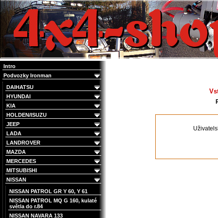
4x4 Offroad e-shop
Intro
Podvozky Ironman
DAIHATSU
Vs
HYUNDAI
KIA
HOLDEN/ISUZU
JEEP
Uživatel
LADA
LANDROVER
MAZDA
MERCEDES
MITSUBISHI
NISSAN
NISSAN PATROL GR Y 60, Y 61
NISSAN PATROL MQ G 160, kulaté
světla do r.84
NISSAN NAVARA 133