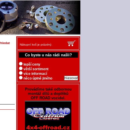
4x4 Offroad e-shop
Nákupní koš je prázdný.
Co byste u nás rádi našli?
lepší ceny
větší sortiment
více informací
něco úplně jiného
Provádíme také odbornou
montáž dílů a doplňků
OFF ROAD vozidel.