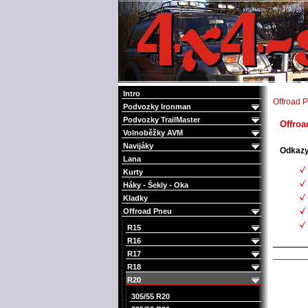
4x4 Offroad e-shop
Intro
Offroad 
Podvozky Ironman
Podvozky TrailMaster
Offroa
Volnoběžky AVM
Navijáky
Odkazy
Lana
Kurty
Háky - Šekly - Oka
Kladky
Offroad Pneu
R15
R16
R17
R18
R20
305/55 R20