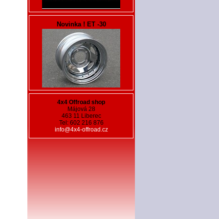
Novinka ! ET -30
4x4 Offroad shop
Májová 28
463 11 Liberec
Tel: 602 216 876
info@4x4-offroad.cz