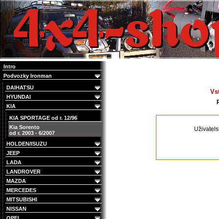
4x4 Offroad e-shop
Intro
Podvozky Ironman
DAIHATSU
Vs
HYUNDAI
KIA
KIA SPORTAGE od r. 12/96
Kia Sorento
Uživatel
od r. 2003 - 6/2007
HOLDEN/ISUZU
JEEP
LADA
LANDROVER
MAZDA
MERCEDES
MITSUBISHI
NISSAN
OPEL