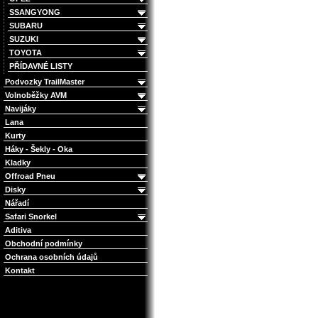
SSANGYONG
SUBARU
SUZUKI
TOYOTA
PŘÍDAVNÉ LISTY
Podvozky TrailMaster
Volnoběžky AVM
Navijáky
Lana
Kurty
Háky - Šekly - Oka
Kladky
Offroad Pneu
Disky
Nářadí
Safari Snorkel
Aditiva
Obchodní podmínky
Ochrana osobních údajů
Kontakt