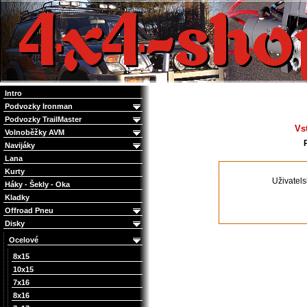
4x4 Offroad e-shop
Intro
Podvozky Ironman
Podvozky TrailMaster
Vs
Volnoběžky AVM
Navijáky
Lana
Kurty
Uživatel
Háky - Šekly - Oka
Kladky
Offroad Pneu
Disky
Ocelové
8x15
10x15
7x16
8x16