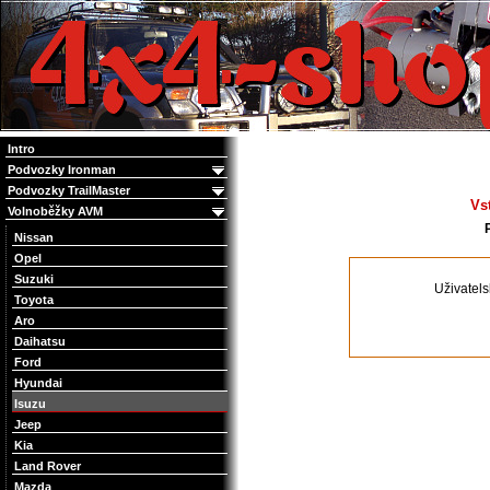
4x4 Offroad e-shop
Intro
Podvozky Ironman
Podvozky TrailMaster
Vs
Volnoběžky AVM
Nissan
Opel
Suzuki
Uživatel
Toyota
Aro
Daihatsu
Ford
Hyundai
Isuzu
Jeep
Kia
Land Rover
Mazda