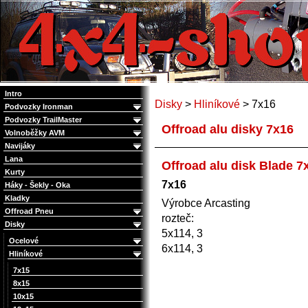
4x4 Offroad e-shop
Intro
Disky
>
Hliníkové
> 7x16
Podvozky Ironman
Podvozky TrailMaster
Offroad alu disky 7x16
Volnoběžky AVM
Navijáky
Lana
Offroad alu disk Blade 7
Kurty
7x16
Háky - Šekly - Oka
Kladky
Výrobce Arcasting
Offroad Pneu
rozteč:
Disky
5x114, 3
Ocelové
6x114, 3
Hliníkové
7x15
8x15
10x15