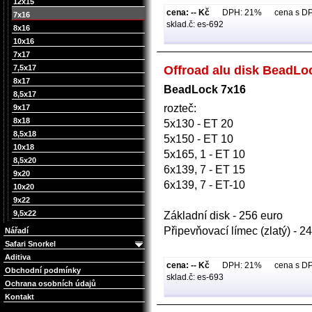
12x15
cena: -- Kč
DPH: 21% cena s DPH:
7x16
sklad.č: es-692
8x16
10x16
7x17
7,5x17
Offroad alu disk BeadLo
8x17
BeadLock 7x16
8,5x17
rozteč:
9x17
8x18
5x130 - ET 20
8,5x18
5x150 - ET 10
10x18
5x165, 1 - ET 10
8,5x20
6x139, 7 - ET 15
9x20
6x139, 7 - ET-10
10x20
9x22
9,5x22
Základní disk - 256 euro
Připevňovací límec (zlatý) - 
Nářadí
Safari Snorkel
Aditiva
cena: -- Kč
DPH: 21% cena s DPH:
Obchodní podmínky
sklad.č: es-693
Ochrana osobních údajů
Kontakt