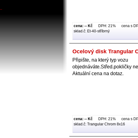
_
cena: -- Kč
DPH: 21% cena s DPH:
sklad.č: Et-40-stříbrný
Ocelový disk Trangular
Připište, na který typ vozu
objednáváte.Střed.pokličky ne
Aktuální cena na dotaz.
cena: -- Kč
DPH: 21% cena s DPH:
sklad.č: Trangular Chrom 8x16