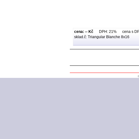
cena: -- Kč
DPH: 21% cena s DPH:
sklad.č: Triangular Blanche 8x16