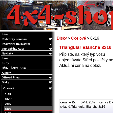
4x4 Offroad e-shop
Intro
Disky
>
Ocelové
> 8x16
Podvozky Ironman
Podvozky TrailMaster
Triangular Blanche 8x16
Volnoběžky AVM
Navijáky
Připište, na který typ vozu
Lana
objednáváte.Střed.pokličky ne
Kurty
Aktuální cena na dotaz.
Háky - Šekly - Oka
Kladky
Offroad Pneu
Disky
Ocelové
8x15
10x15
cena: -- Kč
DPH: 21% cena s DPH:
7x16
sklad.č: Triangular Blanche 8x16
8x16