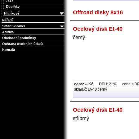
7x17
Doplňky
Offroad disky 8x16
Hliníkové
Nářadí
Safari Snorkel
Ocelový disk Et-40
Aditiva
černý
Obchodní podmínky
Ochrana osobních údajů
Kontakt
cena: -- Kč
DPH: 21% cena s DPH:
sklad.č: Et-40 černý
Ocelový disk Et-40
stříbrný