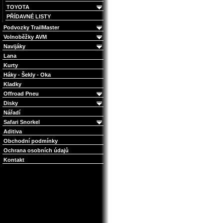
TOYOTA
PŘÍDAVNÉ LISTY
Podvozky TrailMaster
Volnoběžky AVM
Navijáky
Lana
Kurty
Háky - Šekly - Oka
Kladky
Offroad Pneu
Disky
Nářadí
Safari Snorkel
Aditiva
Obchodní podmínky
Ochrana osobních údajů
Kontakt