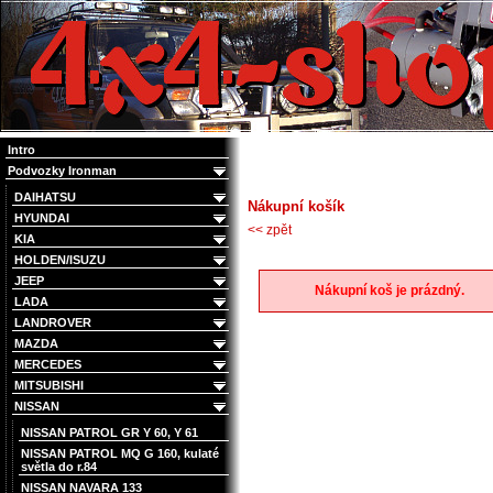
4x4 Offroad e-shop
Intro
Podvozky Ironman
DAIHATSU
Nákupní košík
HYUNDAI
<< zpět
KIA
HOLDEN/ISUZU
JEEP
Nákupní koš je prázdný.
LADA
LANDROVER
MAZDA
MERCEDES
MITSUBISHI
NISSAN
NISSAN PATROL GR Y 60, Y 61
NISSAN PATROL MQ G 160, kulaté
světla do r.84
NISSAN NAVARA 133