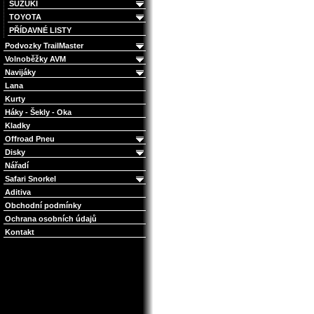
SUZUKI
TOYOTA
PŘÍDAVNÉ LISTY
Podvozky TrailMaster
Volnoběžky AVM
Navijáky
Lana
Kurty
Háky - Šekly - Oka
Kladky
Offroad Pneu
Disky
Nářadí
Safari Snorkel
Aditiva
Obchodní podmínky
Ochrana osobních údajů
Kontakt