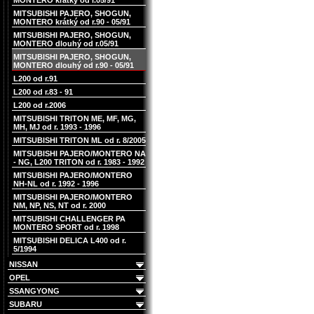
MONTERO krátký od r.05/91
MITSUBISHI PAJERO, SHOGUN,
MONTERO krátký od r.90 - 05/91
MITSUBISHI PAJERO, SHOGUN,
MONTERO dlouhý od r.05/91
MITSUBISHI PAJERO, SHOGUN,
MONTERO dlouhý od r.90 - 05/91
L200 od r.91
L200 od r.83 - 91
L200 od r.2006
MITSUBISHI TRITON ME, MF, MG,
MH, MJ od r. 1993 - 1996
MITSUBISHI TRITON ML od r. 8/2005
MITSUBISHI PAJERO/MONTERO NA
- NG, L200 TRITON od r. 1983 - 1992
MITSUBISHI PAJERO/MONTERO
NH-NL od r. 1992 - 1996
MITSUBISHI PAJERO/MONTERO
NM, NP, NS, NT od r. 2000
MITSUBISHI CHALLENGER PA
MONTERO SPORT od r. 1998
MITSUBISHI DELICA L400 od r.
5/1994
NISSAN
OPEL
SSANGYONG
SUBARU