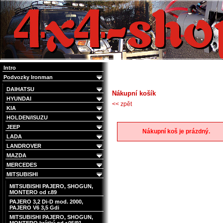
4x4 Offroad e-shop
Intro
Podvozky Ironman
DAIHATSU
Nákupní košík
HYUNDAI
<< zpět
KIA
HOLDEN/ISUZU
JEEP
Nákupní koš je prázdný.
LADA
LANDROVER
MAZDA
MERCEDES
MITSUBISHI
MITSUBISHI PAJERO, SHOGUN,
MONTERO od r.89
PAJERO 3,2 Di-D mod. 2000,
PAJERO V6 3,5 Gdi
MITSUBISHI PAJERO, SHOGUN,