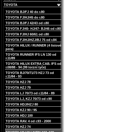
TOYOTA
TOYOTA BJ/FJ 40 do r.80
TOYOTA FJ/HJ/45 do r.80
TOYOTA BJ/FJ 42/43 od r.80
TOYOTA FJ/45- HJ/47- BJ/46 od r.80
TOYOTA FJ/HJ 60/61 od r.80
TOYOTA FJ/HJ/HZJ/BJ 75 od r.84
TOYOTA HILUX / RUNNER (4 listové
pera)
TOYOTA RUNNER IFS LN 130 od
r.11/89
TOYOTA HILUX EXTRA CAB. IFS od
r.08/88 - 94 (99 torzní tyče)
TOYOTA BJ/70/71/73 HZJ 73 od
r.11/84 - 93
TOYOTA HZJ 78
TOYOTA HZJ 79
TOYOTA LJ 70/73 od r.11/84 - 89
TOYOTA LJ, KZJ 70/73 od r.90
TOYOTA HDJ/HZJ 80
TOYOTA KZJ 90 / 95
TOYOTA HDJ 100
TOYOTA RAV. 4 od r.93 - 2000
TOYOTA HZJ 74