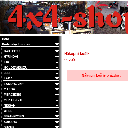
4x4 Offroad e-shop
Intro
Podvozky Ironman
DAIHATSU
Nákupní košík
HYUNDAI
<< zpět
KIA
HOLDEN/ISUZU
JEEP
Nákupní koš je prázdný.
LADA
LANDROVER
MAZDA
MERCEDES
MITSUBISHI
NISSAN
OPEL
SSANGYONG
SUBARU
SUZUKI