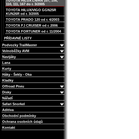
TOYOTA HILUX LN/RN 107, 108,
110, 111, 167 do r. 3/2005
TOYOTA HILUX/VIGO GGN25R
KUN26R od r. 3/2005
TOYOTA PRADO 120 od r. 4/2003
TOYOTA FJ CRUISER od r. 2006
TOYOTA FORTUNER od r. 11/2004
PŘÍDAVNÉ LISTY
Podvozky TrailMaster
Volnoběžky AVM
Navijáky
Lana
Kurty
Háky - Šekly - Oka
Kladky
Offroad Pneu
Disky
Nářadí
Safari Snorkel
Aditiva
Obchodní podmínky
Ochrana osobních údajů
Kontakt